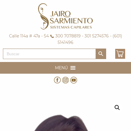
Calle 114a # 47a - 54
300 7078819 - 301 5274576 - (601)
5141496
Botón de búsqueda
Buscar:
MENÚ