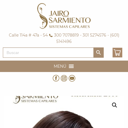
Calle 114a # 47a - 54
300 7078819 - 301 5274576 - (601)
5141496
Botón de búsqueda
Buscar:
MENÚ