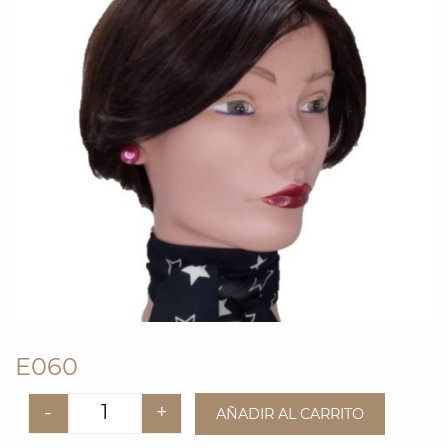
E060
-
+
AÑADIR AL CARRITO
Quantity