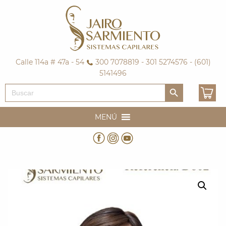
Calle 114a # 47a - 54
300 7078819 - 301 5274576 - (601)
5141496
Botón de búsqueda
Buscar:
MENÚ